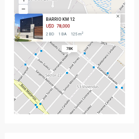
BARRIO KM 12
U$D
78,000
2
2 BD
1 BA
125 m
78K