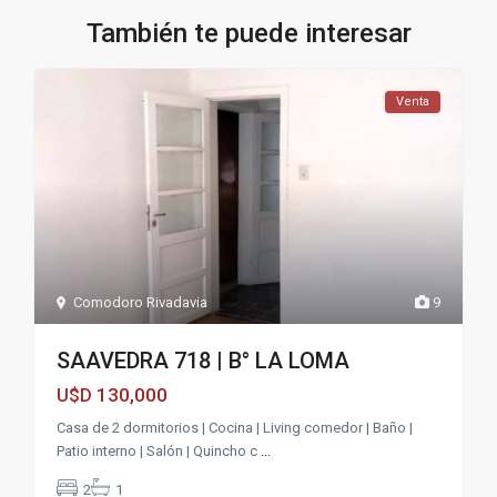
También te puede interesar
Venta
Comodoro Rivadavia
9
SAAVEDRA 718 | B° LA LOMA
130,000
U$D
Casa de 2 dormitorios | Cocina | Living comedor | Baño |
Patio interno | Salón | Quincho c
...
2
1