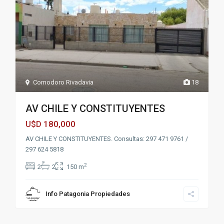
Comodoro Rivadavia
18
AV CHILE Y CONSTITUYENTES
180,000
U$D
AV CHILE Y CONSTITUYENTES. Consultas: 297 471 9761 /
297 624 5818
2
2
2
150 m
Info Patagonia Propiedades