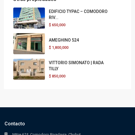
EDIFICIO TYPAC – COMODORO
RIV...
$
650,000
AMEGHINO 524
$
1,800,000
VITTORIO SIMONATO | RADA
TILLY
$
850,000
Contacto
Mitre 674, Comodoro Rivadavia, Chubut