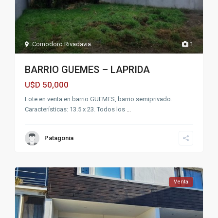
Comodoro Rivadavia
1
BARRIO GUEMES – LAPRIDA
50,000
U$D
Lote en venta en barrio GUEMES, barrio semiprivado.
Características: 13.5 x 23. Todos los
...
Patagonia
Venta