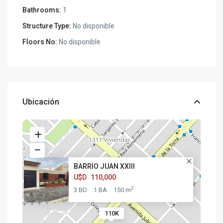
Bathrooms:
1
Structure Type:
No disponible
Floors No:
No disponible
Ubicación
BARRIO JUAN XXIII
U$D
110,000
2
3 BD
1 BA
150 m
110K