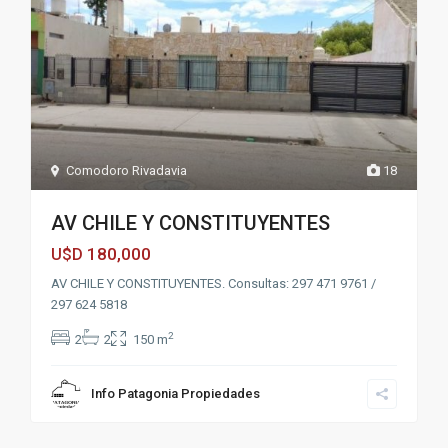
Comodoro Rivadavia
18
AV CHILE Y CONSTITUYENTES
180,000
U$D
AV CHILE Y CONSTITUYENTES. Consultas: 297 471 9761 /
297 624 5818
2
2
2
150 m
Info Patagonia Propiedades