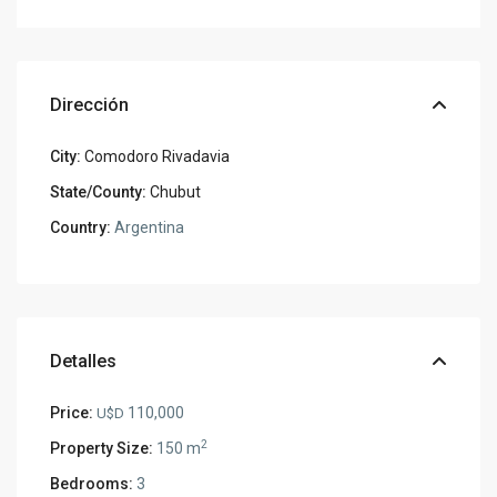
Dirección
City:
Comodoro Rivadavia
State/County:
Chubut
Country:
Argentina
Detalles
Price:
110,000
U$D
2
Property Size:
150 m
Bedrooms:
3