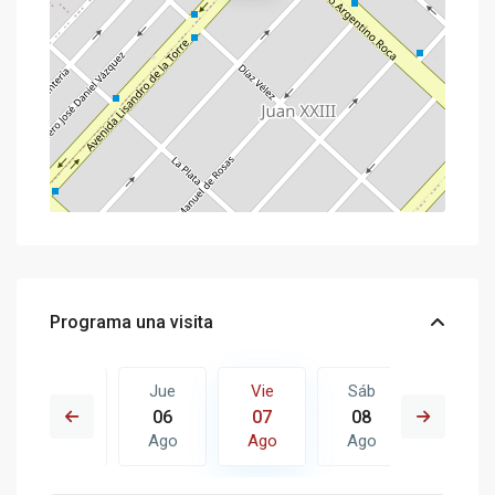
Programa una visita
Sáb
Jue
Vie
Sáb
Dom
15
06
07
08
09
Ago
Ago
Ago
Ago
Ago