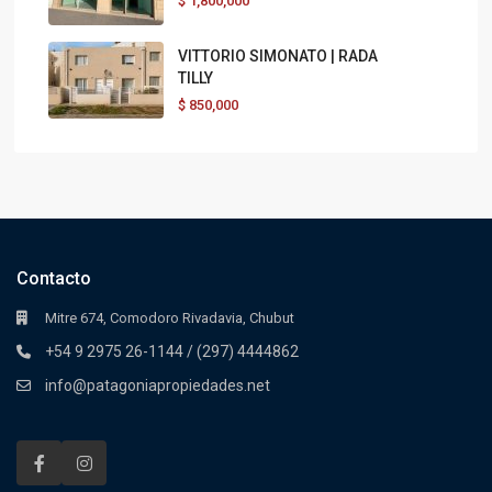
$
1,800,000
VITTORIO SIMONATO | RADA
TILLY
$
850,000
Contacto
Mitre 674, Comodoro Rivadavia, Chubut
+54 9 2975 26-1144 / (297) 4444862
info@patagoniapropiedades.net