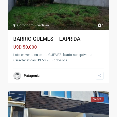
Comodoro Rivadavia
1
BARRIO GUEMES – LAPRIDA
50,000
U$D
Lote en venta en barrio GUEMES, barrio semiprivado.
Características: 13.5 x 23. Todos los
...
Patagonia
Venta