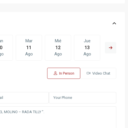
un
Mar
Mié
Jue
Vie
0
11
12
13
14
go
Ago
Ago
Ago
Ago
In Person
Video Chat