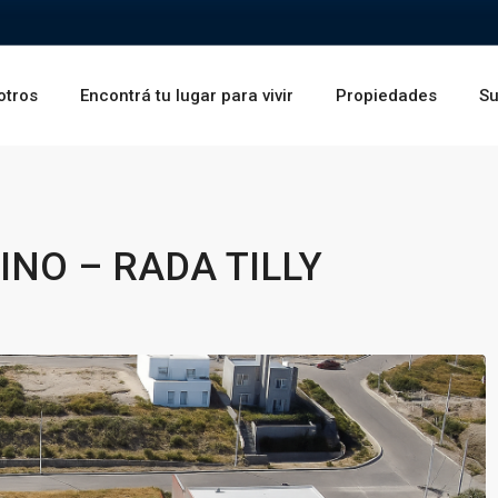
otros
Encontrá tu lugar para vivir
Propiedades
Su
NO – RADA TILLY
Vie
Sáb
Dom
14
15
16
Ago
Ago
Ago