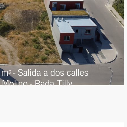
Lun
17
Ago