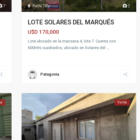
7
Rada Tilly
2
LOTE SOLARES DEL MARQUÉS
170,000
U$D
Lote ubicado en la manzana 4, lote 7. Cuenta con
600mts cuadrados, ubicado en Solares del
...
Patagonia
ta
Venta