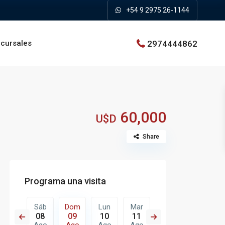
+54 9 2975 26-1144
2974444862
cursales
60,000
U$D
Share
Programa una visita
Lun
Sáb
Dom
Lun
Mar
Mié
Jue
17
08
09
10
11
12
13
Ago
Ago
Ago
Ago
Ago
Ago
Ago