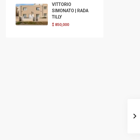
VITTORIO
SIMONATO | RADA
TILLY
$
850,000
Dom
Lun
Mar
Dom
16
17
18
09
Ago
Ago
Ago
Ago