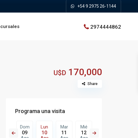
+54 9 2975 26-1144
2974444862
cursales
170,000
U$D
Share
Programa una visita
Mar
Dom
Lun
Mar
Mié
Jue
Vie
18
09
10
11
12
13
14
Ago
Ago
Ago
Ago
Ago
Ago
Ago