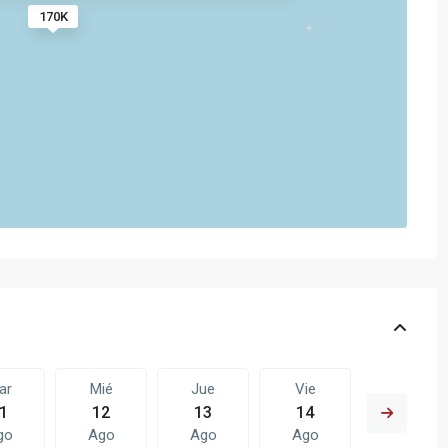
170K
ar
Mié
Jue
Vie
Sáb
1
12
13
14
15
go
Ago
Ago
Ago
Ago