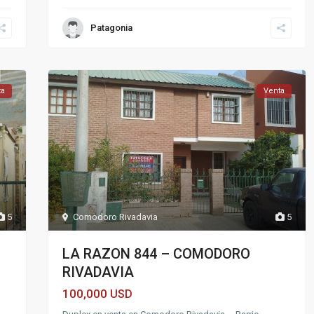
Patagonia
ta
Venta
Comodoro Rivadavia
5
5
LA RAZON 844 – COMODORO
RIVADAVIA
100,000
USD