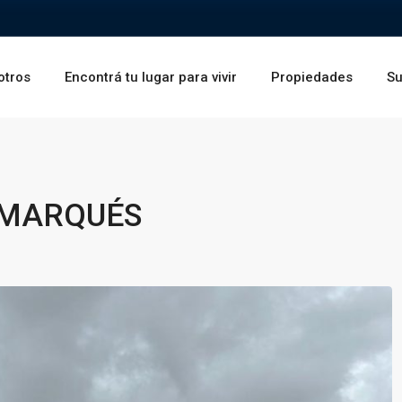
otros
Encontrá tu lugar para vivir
Propiedades
Su
 MARQUÉS
Sáb
Dom
Lun
15
16
17
Ago
Ago
Ago