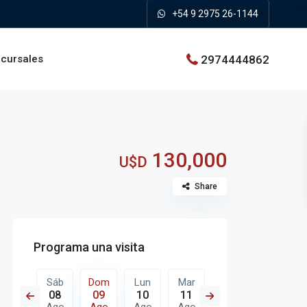
+54 9 2975 26-1144
2974444862
cursales
130,000
U$D
Share
Programa una visita
Lun
Sáb
Dom
Lun
Mar
Mié
Jue
17
08
09
10
11
12
13
Ago
Ago
Ago
Ago
Ago
Ago
Ago