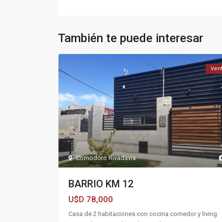
También te puede interesar
Ven
Comodoro Rivadavia
BARRIO KM 12
78,000
U$D
Casa de 2 habitaciones con cocina comedor y living