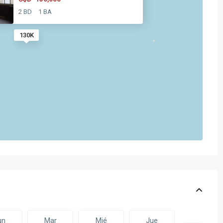
2 BD
1 BA
130K
un
Mar
Mié
Jue
Vie