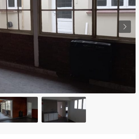
Lun
17
Ago