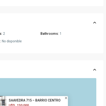
s:
2
Bathrooms:
1
:
No disponible
SAAVEDRA 715 – BARRIO CENTRO
U$D
130,000