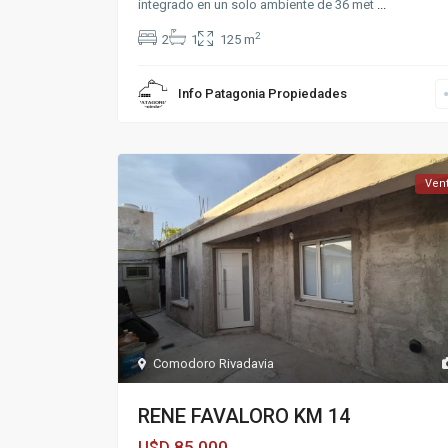
integrado en un solo ambiente de 36 met
...
2
2
1
125 m
Info Patagonia Propiedades
Ven
Comodoro Rivadavia
RENE FAVALORO KM 14
85,000
U$D