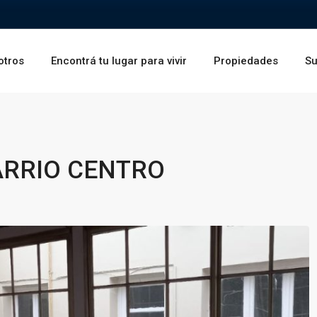
otros
Encontrá tu lugar para vivir
Propiedades
Su
ARRIO CENTRO
Vie
Sáb
Dom
14
15
16
Ago
Ago
Ago