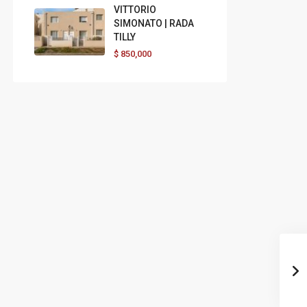
VITTORIO
SIMONATO | RADA
TILLY
$
850,000
Sáb
Dom
Lun
Sáb