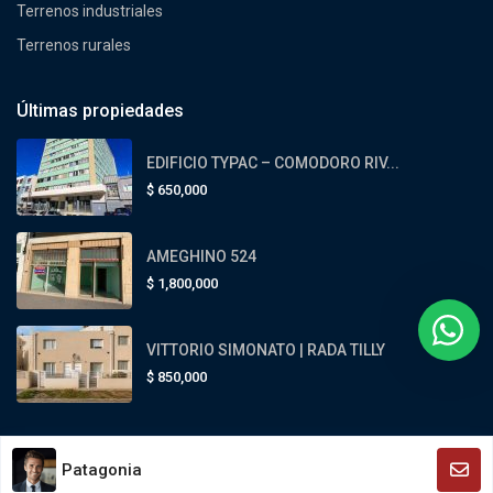
Terrenos industriales
Terrenos rurales
Últimas propiedades
EDIFICIO TYPAC – COMODORO RIV...
$
650,000
AMEGHINO 524
$
1,800,000
VITTORIO SIMONATO | RADA TILLY
$
850,000
Patagonia
Patagonia Propiedades - Todos los derechos reservados