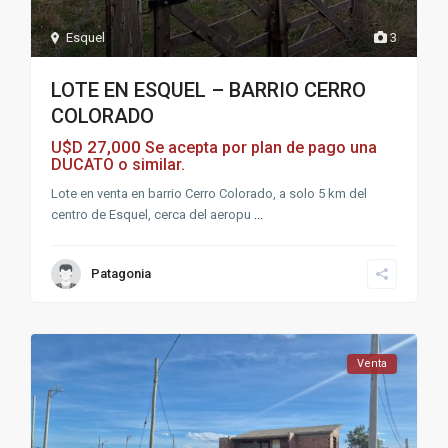
Esquel
3
LOTE EN ESQUEL – BARRIO CERRO
COLORADO
27,000
U$D
Se acepta por plan de pago una
DUCATO o similar.
Lote en venta en barrio Cerro Colorado, a solo 5 km del
centro de Esquel, cerca del aeropu
...
Patagonia
Venta