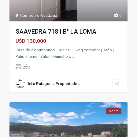
Comodoro Rivadavia
9
SAAVEDRA 718 | B° LA LOMA
130,000
U$D
Casa de 2 dormitorios | Cocina | Living comedor | Baño |
Patio interno | Salón | Quincho c
...
2
1
Info Patagonia Propiedades
Venta