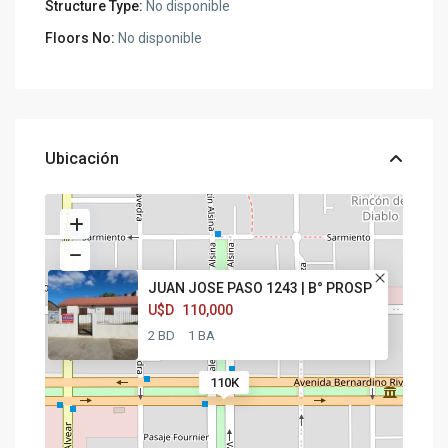
Structure Type:
No disponible
Floors No:
No disponible
Ubicación
JUAN JOSE PASO 1243 | B° PROSP
U$D
110,000
2 BD
1 BA
110K