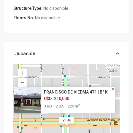
Structure Type:
No disponible
Floors No:
No disponible
Ubicación
FRANCISCO DE VIEDMA 471 | B° K
U$D
210,000
2
3 BD
2 BA
220 m
210K