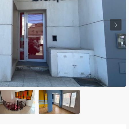
Lun
17
Ago