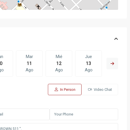
un
Mar
Mié
Jue
Vie
0
11
12
13
14
go
Ago
Ago
Ago
Ago
In Person
Video Chat