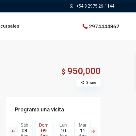
+54 9 2975 26-1144
2974444862
cursales
950,000
$
Share
Programa una visita
Lun
Sáb
Dom
Lun
Mar
Mié
Jue
17
08
09
10
11
12
13
Ago
Ago
Ago
Ago
Ago
Ago
Ago