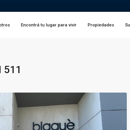
otros
Encontrá tu lugar para vivir
Propiedades
Su
 511
Vie
Sáb
Dom
14
15
16
Ago
Ago
Ago