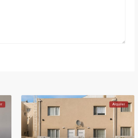
er
Alquiler