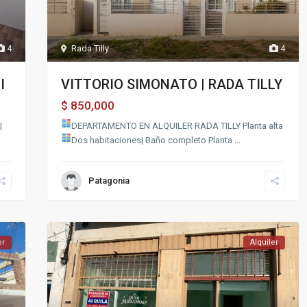
4
Rada Tilly
4
I
VITTORIO SIMONATO | RADA TILLY
850,000
$
|
DEPARTAMENTO EN ALQUILER RADA TILLY
Planta alta
Dos habitaciones| Baño completo
Planta
...
Patagonia
er
Alquiler