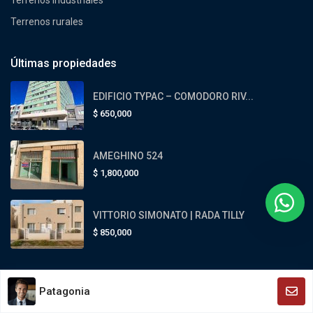
Terrenos rurales
Últimas propiedades
EDIFICIO TYPAC – COMODORO RIV...
$
650,000
AMEGHINO 524
$
1,800,000
VITTORIO SIMONATO | RADA TILLY
$
850,000
Patagonia
Patagonia Propiedades - Todos los derechos reservados