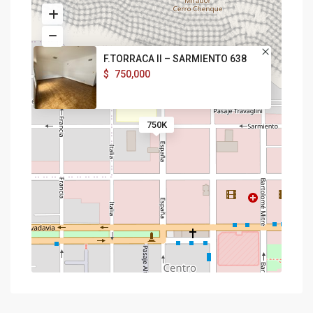
F.TORRACA II – SARMIENTO 638
$
750,000
750K