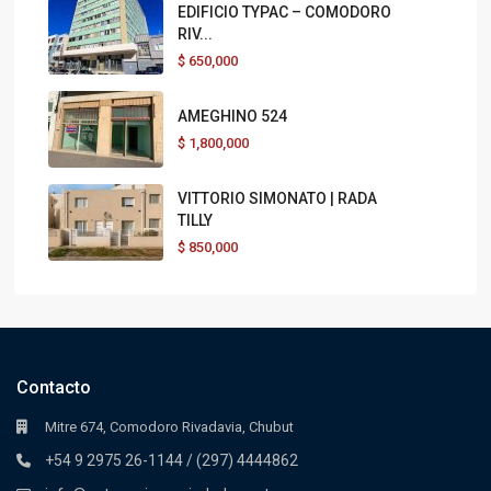
EDIFICIO TYPAC – COMODORO
RIV...
$
650,000
AMEGHINO 524
$
1,800,000
VITTORIO SIMONATO | RADA
TILLY
$
850,000
Contacto
Mitre 674, Comodoro Rivadavia, Chubut
+54 9 2975 26-1144 / (297) 4444862