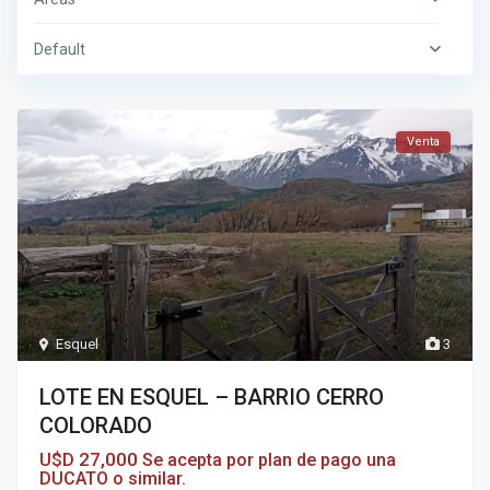
Default
Venta
Esquel
3
LOTE EN ESQUEL – BARRIO CERRO
COLORADO
27,000
U$D
Se acepta por plan de pago una
DUCATO o similar.