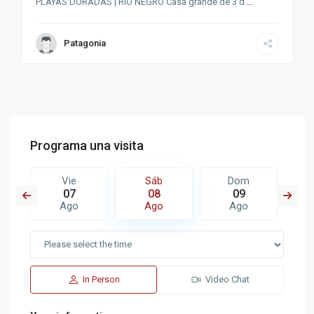
PLAYAS DORADAS | RIO NEGRO Casa grande de 3 d
...
Patagonia
Programa una visita
Vie
Sáb
Dom
07
08
09
Ago
Ago
Ago
In Person
Video Chat