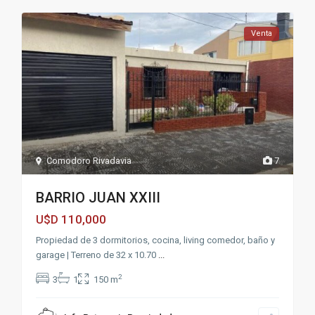
Venta
Comodoro Rivadavia
7
BARRIO JUAN XXIII
110,000
U$D
Propiedad de 3 dormitorios, cocina, living comedor, baño y
garage | Terreno de 32 x 10.70
...
2
3
1
150 m