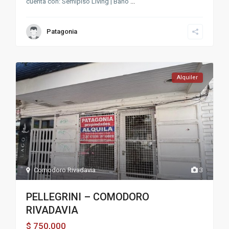
cuenta con: Semipiso Living | Baño
...
Patagonia
Alquiler
Comodoro Rivadavia
3
PELLEGRINI – COMODORO
RIVADAVIA
750,000
$