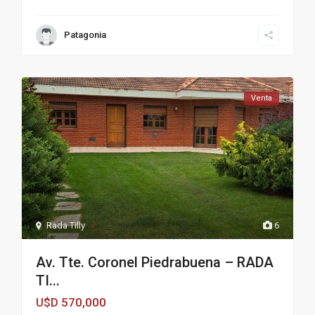
Patagonia
Venta
Rada Tilly
6
Av. Tte. Coronel Piedrabuena – RADA
TI...
570,000
U$D