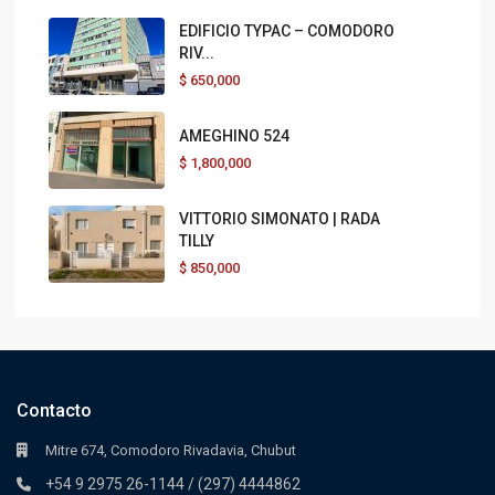
EDIFICIO TYPAC – COMODORO
RIV...
$
650,000
AMEGHINO 524
$
1,800,000
VITTORIO SIMONATO | RADA
TILLY
$
850,000
Contacto
Mitre 674, Comodoro Rivadavia, Chubut
+54 9 2975 26-1144 / (297) 4444862