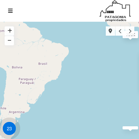
750K
23