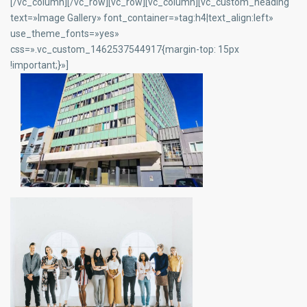
[/vc_column][/vc_row][vc_row][vc_column][vc_custom_heading
text=»Image Gallery» font_container=»tag:h4|text_align:left»
use_theme_fonts=»yes»
css=».vc_custom_1462537544917{margin-top: 15px
!important;}»]