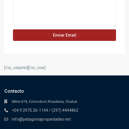
[/vc_column][/vc_row]
Contacto
Mitre 674, Comodoro Rivadavia, Chubut
+54 9 2975 26-1144 / (297) 4444862
info@patagoniapropiedades.net