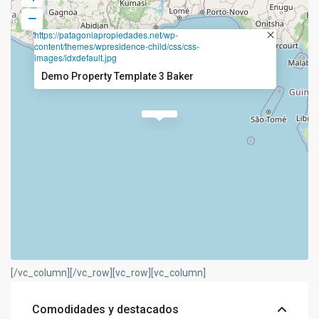
https://patagoniapropiedades.net/wp-
content/themes/wpresidence-child/css/css-
images/idxdefault.jpg
Demo Property Template 3 Baker
[/vc_column][/vc_row][vc_row][vc_column]
Comodidades y destacados