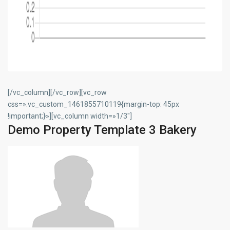
[/vc_column][/vc_row][vc_row
css=».vc_custom_1461855710119{margin-top: 45px
!important;}»][vc_column width=»1/3″]
Demo Property Template 3 Bakery