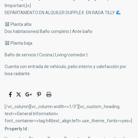
!important;}»]
DEPARTAMENTO EN ALQUILER DUPPLEX EN RADA TILLY
Planta alta
Dos habitaciones| Baño completo | Ante baño
Planta baja
Baño de servicio | Cocina | Living/comedor |
Cuenta con entrada de vehículo, patio interno y calefacción por
losa radiante.
[/vc_column][vc_column width=»1/3″][vc_custom_heading
text=»General Information»
font_container=»tag:h4|text_align:left» use_theme_fonts=»yes»]
Property Id :