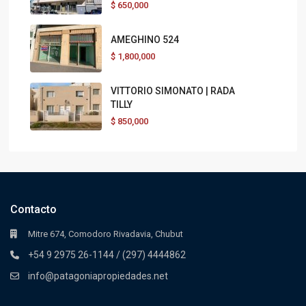
$
650,000
AMEGHINO 524
$
1,800,000
VITTORIO SIMONATO | RADA
TILLY
$
850,000
Contacto
Mitre 674, Comodoro Rivadavia, Chubut
+54 9 2975 26-1144 / (297) 4444862
info@patagoniapropiedades.net