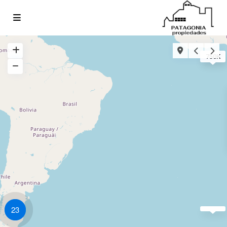
750K
23