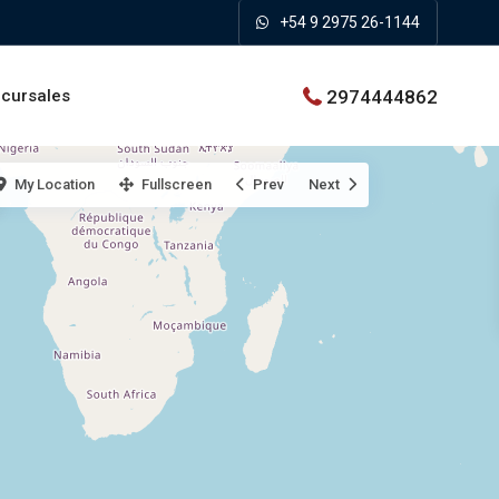
+54 9 2975 26-1144
2974444862
cursales
My Location
Fullscreen
Prev
Next