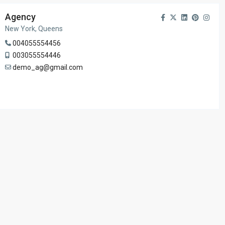
Agency
New York, Queens
004055554456
003055554446
demo_ag@gmail.com