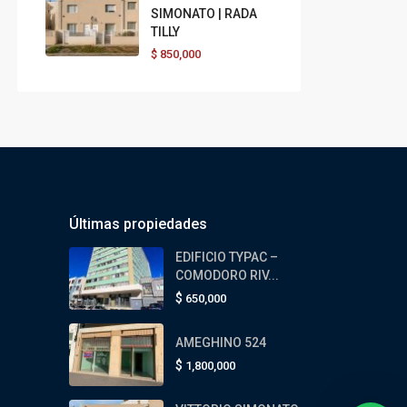
SIMONATO | RADA
TILLY
$
850,000
Últimas propiedades
EDIFICIO TYPAC –
COMODORO RIV...
$
650,000
AMEGHINO 524
$
1,800,000