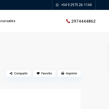
+54 9 2975 26-1144
2974444862
cursales
Compartir
Favorito
Imprimir