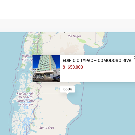
EDIFICIO TYPAC – COMODORO RIVA
$
650,000
650K